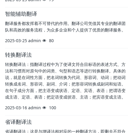
智能辅助翻译
翻译服务都发挥着不可替代的作用。翻译公司凭借其专业的翻译团
队和高效的服务流程，为众多企业和个人提供了优质的翻译服务。
2025-03-25
admin
80
转换翻译法
转换翻译法：指翻译过程中为了使译文符合目标语的表述方式、方
法和习惯而对原句中的词类、句型和语态等进行转换翻译。具体的
说，就是在词性方面，把名词转换为代词、形容词、动词；把动词
转换成名词、形容词、副词、介词；把形容词转换成副词和短语。
在句子成分方面，把主语变成状语、定语、宾语、表语；把谓语变
成主语、定语、表语；把定语变成状语、主语；把宾语变成主语。
2025-03-16
admin
100
省译翻译法
省译翻译法：这是与增译法相对应的一种翻译方法，即删去不符合